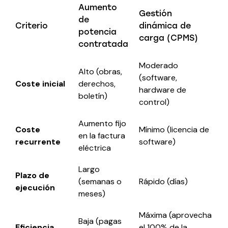
Aumento
Gestión
de
Criterio
dinámica de
potencia
carga (CPMS)
contratada
Moderado
Alto (obras,
(software,
Coste inicial
derechos,
hardware de
boletín)
control)
Aumento fijo
Coste
Mínimo (licencia de
en la factura
recurrente
software)
eléctrica
Largo
Plazo de
(semanas o
Rápido (días)
ejecución
meses)
Máxima (aprovecha
Baja (pagas
Eficiencia
el 100% de la