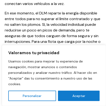
conectan varios vehículos a la vez.
En ese momento, el DLM reparte la energía disponible
entre todos para no superar el límite contratado y que
no salten los plomos. Sí, la velocidad individual puede
reducirse un poco en picos de demanda, pero te
aseguras de que todos carguen de forma segura y sin
interrupciones. Para una flota que carga por la noche o
los coches de los empleados, es infinitamente mejor
Valoramos tu privacidad
una carga garantizada, aunque sea un poco más lenta,
que encontrarse con un apagón. De hecho, a veces,
Usamos cookies para mejorar tu experiencia de
cuando a un cliente le
salta el diferencial al enchufar el
navegación, mostrar anuncios o contenidos
coche
, el origen es una mala gestión de la potencia, y
personalizados y analizar nuestro tráfico. Al hacer clic en
esto es justo lo que un DLM corrige.
“Aceptar” das tu consentimiento a nuestro uso de las
cookies.
La idea clave:
Un DLM no ralentiza la carga por
Personalizar
Aceptar
capricho. La gestiona de forma inteligente para
proteger tu instalación y garantizar que el