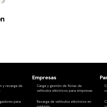
on
Empresas
Par
n y recarga de
Carga y gestión de flotas de
C
s
vehículos eléctricos para empresas
c
rgadores para
Recarga de vehículos eléctricos en
C
parkings
c