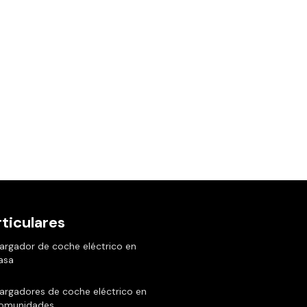
ticulares
argador de coche eléctrico en
asa
argadores de coche eléctrico en
omunidades