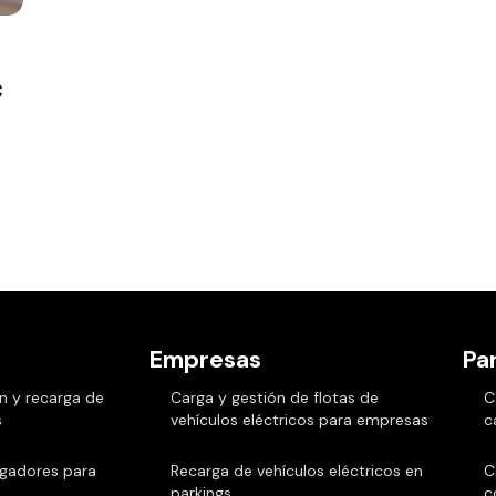
c
Empresas
Par
n y recarga de
Carga y gestión de flotas de
C
s
vehículos eléctricos para empresas
c
rgadores para
Recarga de vehículos eléctricos en
C
parkings
c