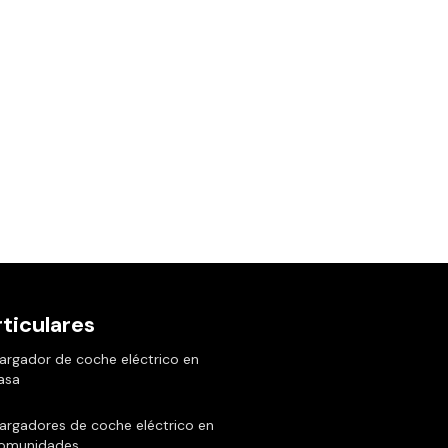
ticulares
argador de coche eléctrico en
asa
argadores de coche eléctrico en
omunidades