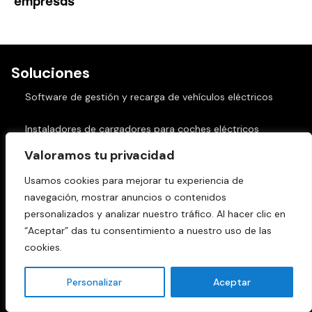
empresas
Soluciones
Software de gestión y recarga de vehículos eléctricos
Instaladores de cargadores para coches eléctricos
Valoramos tu privacidad
Mantenimiento de cargadores eléctricos
Usamos cookies para mejorar tu experiencia de
navegación, mostrar anuncios o contenidos
Empresas
personalizados y analizar nuestro tráfico. Al hacer clic en
“Aceptar” das tu consentimiento a nuestro uso de las
Carga y gestión de flotas de vehículos eléctricos para
cookies.
empresas
Personalizar
Aceptar
Recarga de vehículos eléctricos en parkings